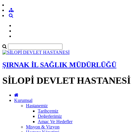
ŞIRNAK İL SAĞLIK MÜDÜRLÜĞÜ
SİLOPİ DEVLET HASTANESİ
Kurumsal
Hastanemiz
Tarihçemiz
Değerlerimiz
Amaç Ve Hedefler
Misyon & Vizyon