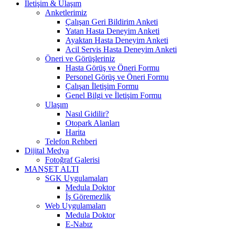
İletişim & Ulaşım
Anketlerimiz
Çalışan Geri Bildirim Anketi
Yatan Hasta Deneyim Anketi
Ayaktan Hasta Deneyim Anketi
Acil Servis Hasta Deneyim Anketi
Öneri ve Görüşleriniz
Hasta Görüş ve Öneri Formu
Personel Görüş ve Öneri Formu
Çalışan İletişim Formu
Genel Bilgi ve İletişim Formu
Ulaşım
Nasıl Gidilir?
Otopark Alanları
Harita
Telefon Rehberi
Dijital Medya
Fotoğraf Galerisi
MANŞET ALTI
SGK Uygulamaları
Medula Doktor
İş Göremezlik
Web Uygulamaları
Medula Doktor
E-Nabız