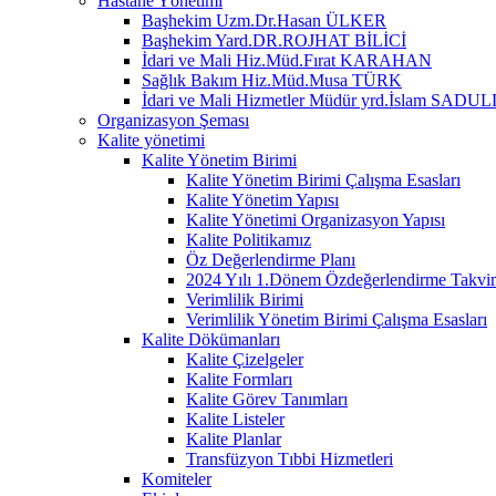
Hastane Yönetimi
Başhekim Uzm.Dr.Hasan ÜLKER
Başhekim Yard.DR.ROJHAT BİLİCİ
İdari ve Mali Hiz.Müd.Fırat KARAHAN
Sağlık Bakım Hiz.Müd.Musa TÜRK
İdari ve Mali Hizmetler Müdür yrd.İslam SA
Organizasyon Şeması
Kalite yönetimi
Kalite Yönetim Birimi
Kalite Yönetim Birimi Çalışma Esasları
Kalite Yönetim Yapısı
Kalite Yönetimi Organizasyon Yapısı
Kalite Politikamız
Öz Değerlendirme Planı
2024 Yılı 1.Dönem Özdeğerlendirme Takvi
Verimlilik Birimi
Verimlilik Yönetim Birimi Çalışma Esasları
Kalite Dökümanları
Kalite Çizelgeler
Kalite Formları
Kalite Görev Tanımları
Kalite Listeler
Kalite Planlar
Transfüzyon Tıbbi Hizmetleri
Komiteler