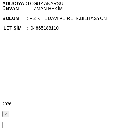
ADI SOYADI
:OĞUZ AKARSU
ÜNVAN
: UZMAN HEKİM
BÖLÜM
: FİZİK TEDAVİ VE REHABİLİTASYON
İLETİŞİM
: 04865183110
2026
×