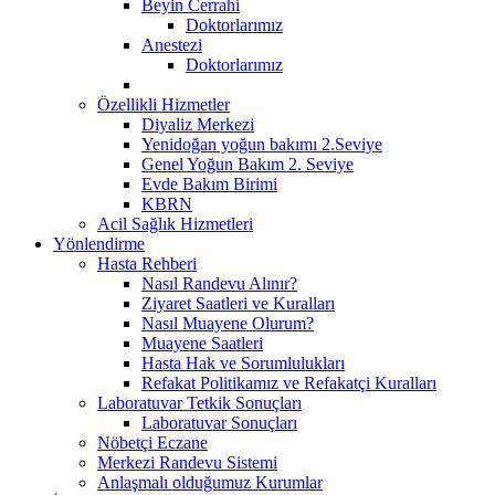
Beyin Cerrahi
Doktorlarımız
Anestezi
Doktorlarımız
Özellikli Hizmetler
Diyaliz Merkezi
Yenidoğan yoğun bakımı 2.Seviye
Genel Yoğun Bakım 2. Seviye
Evde Bakım Birimi
KBRN
Acil Sağlık Hizmetleri
Yönlendirme
Hasta Rehberi
Nasıl Randevu Alınır?
Ziyaret Saatleri ve Kuralları
Nasıl Muayene Olurum?
Muayene Saatleri
Hasta Hak ve Sorumlulukları
Refakat Politikamız ve Refakatçi Kuralları
Laboratuvar Tetkik Sonuçları
Laboratuvar Sonuçları
Nöbetçi Eczane
Merkezi Randevu Sistemi
Anlaşmalı olduğumuz Kurumlar