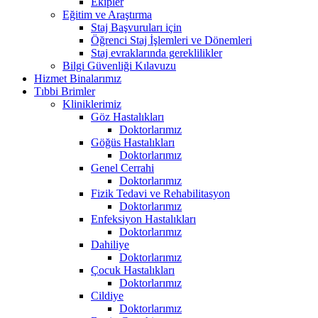
Ekipler
Eğitim ve Araştırma
Staj Başvuruları için
Öğrenci Staj İşlemleri ve Dönemleri
Staj evraklarında gereklilikler
Bilgi Güvenliği Kılavuzu
Hizmet Binalarımız
Tıbbi Brimler
Kliniklerimiz
Göz Hastalıkları
Doktorlarımız
Göğüs Hastalıkları
Doktorlarımız
Genel Cerrahi
Doktorlarımız
Fizik Tedavi ve Rehabilitasyon
Doktorlarımız
Enfeksiyon Hastalıkları
Doktorlarımız
Dahiliye
Doktorlarımız
Çocuk Hastalıkları
Doktorlarımız
Cildiye
Doktorlarımız