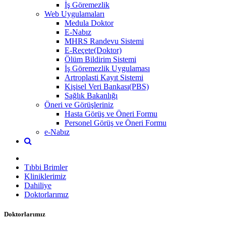
İş Göremezlik
Web Uygulamaları
Medula Doktor
E-Nabız
MHRS Randevu Sistemi
E-Reçete(Doktor)
Ölüm Bildirim Sistemi
İş Göremezlik Uygulaması
Artroplasti Kayıt Sistemi
Kişisel Veri Bankası(PBS)
Sağlık Bakanlığı
Öneri ve Görüşleriniz
Hasta Görüş ve Öneri Formu
Personel Görüş ve Öneri Formu
e-Nabız
Tıbbi Brimler
Kliniklerimiz
Dahiliye
Doktorlarımız
Doktorlarımız