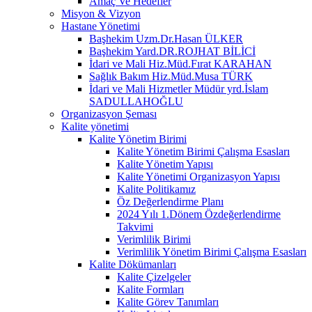
Amaç Ve Hedefler
Misyon & Vizyon
Hastane Yönetimi
Başhekim Uzm.Dr.Hasan ÜLKER
Başhekim Yard.DR.ROJHAT BİLİCİ
İdari ve Mali Hiz.Müd.Fırat KARAHAN
Sağlık Bakım Hiz.Müd.Musa TÜRK
İdari ve Mali Hizmetler Müdür yrd.İslam
SADULLAHOĞLU
Organizasyon Şeması
Kalite yönetimi
Kalite Yönetim Birimi
Kalite Yönetim Birimi Çalışma Esasları
Kalite Yönetim Yapısı
Kalite Yönetimi Organizasyon Yapısı
Kalite Politikamız
Öz Değerlendirme Planı
2024 Yılı 1.Dönem Özdeğerlendirme
Takvimi
Verimlilik Birimi
Verimlilik Yönetim Birimi Çalışma Esasları
Kalite Dökümanları
Kalite Çizelgeler
Kalite Formları
Kalite Görev Tanımları