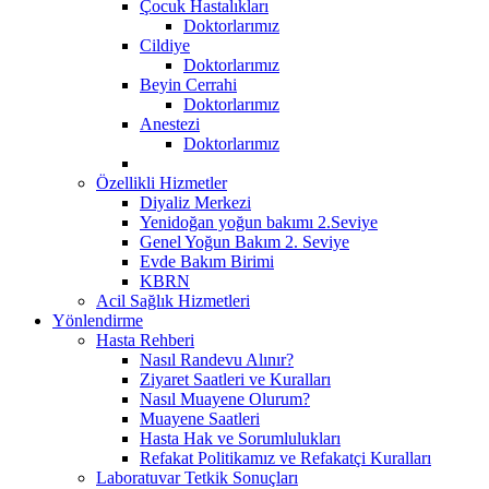
Çocuk Hastalıkları
Doktorlarımız
Cildiye
Doktorlarımız
Beyin Cerrahi
Doktorlarımız
Anestezi
Doktorlarımız
Özellikli Hizmetler
Diyaliz Merkezi
Yenidoğan yoğun bakımı 2.Seviye
Genel Yoğun Bakım 2. Seviye
Evde Bakım Birimi
KBRN
Acil Sağlık Hizmetleri
Yönlendirme
Hasta Rehberi
Nasıl Randevu Alınır?
Ziyaret Saatleri ve Kuralları
Nasıl Muayene Olurum?
Muayene Saatleri
Hasta Hak ve Sorumlulukları
Refakat Politikamız ve Refakatçi Kuralları
Laboratuvar Tetkik Sonuçları