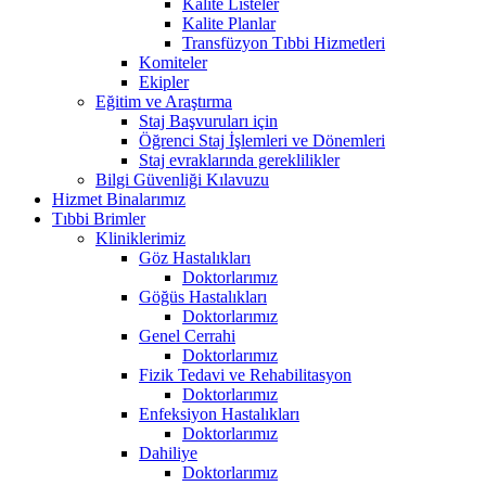
Kalite Listeler
Kalite Planlar
Transfüzyon Tıbbi Hizmetleri
Komiteler
Ekipler
Eğitim ve Araştırma
Staj Başvuruları için
Öğrenci Staj İşlemleri ve Dönemleri
Staj evraklarında gereklilikler
Bilgi Güvenliği Kılavuzu
Hizmet Binalarımız
Tıbbi Brimler
Kliniklerimiz
Göz Hastalıkları
Doktorlarımız
Göğüs Hastalıkları
Doktorlarımız
Genel Cerrahi
Doktorlarımız
Fizik Tedavi ve Rehabilitasyon
Doktorlarımız
Enfeksiyon Hastalıkları
Doktorlarımız
Dahiliye
Doktorlarımız