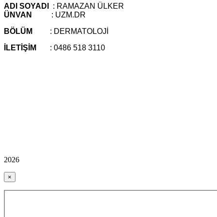
ADI SOYADI
: RAMAZAN ÜLKER
ÜNVAN
: UZM.DR
BÖLÜM
: DERMATOLOJİ
İLETİŞİM
: 0486 518 3110
2026
×