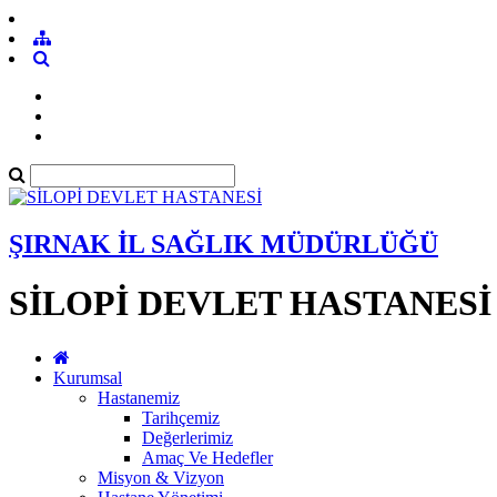
ŞIRNAK İL SAĞLIK MÜDÜRLÜĞÜ
SİLOPİ DEVLET HASTANESİ
Kurumsal
Hastanemiz
Tarihçemiz
Değerlerimiz
Amaç Ve Hedefler
Misyon & Vizyon