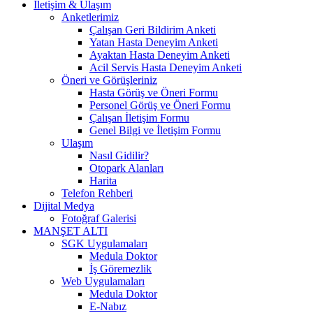
İletişim & Ulaşım
Anketlerimiz
Çalışan Geri Bildirim Anketi
Yatan Hasta Deneyim Anketi
Ayaktan Hasta Deneyim Anketi
Acil Servis Hasta Deneyim Anketi
Öneri ve Görüşleriniz
Hasta Görüş ve Öneri Formu
Personel Görüş ve Öneri Formu
Çalışan İletişim Formu
Genel Bilgi ve İletişim Formu
Ulaşım
Nasıl Gidilir?
Otopark Alanları
Harita
Telefon Rehberi
Dijital Medya
Fotoğraf Galerisi
MANŞET ALTI
SGK Uygulamaları
Medula Doktor
İş Göremezlik
Web Uygulamaları
Medula Doktor
E-Nabız