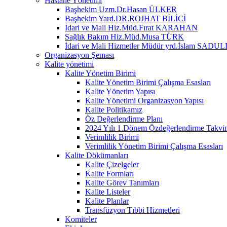
Hastane Yönetimi
Başhekim Uzm.Dr.Hasan ÜLKER
Başhekim Yard.DR.ROJHAT BİLİCİ
İdari ve Mali Hiz.Müd.Fırat KARAHAN
Sağlık Bakım Hiz.Müd.Musa TÜRK
İdari ve Mali Hizmetler Müdür yrd.İslam SA
Organizasyon Şeması
Kalite yönetimi
Kalite Yönetim Birimi
Kalite Yönetim Birimi Çalışma Esasları
Kalite Yönetim Yapısı
Kalite Yönetimi Organizasyon Yapısı
Kalite Politikamız
Öz Değerlendirme Planı
2024 Yılı 1.Dönem Özdeğerlendirme Takvi
Verimlilik Birimi
Verimlilik Yönetim Birimi Çalışma Esasları
Kalite Dökümanları
Kalite Çizelgeler
Kalite Formları
Kalite Görev Tanımları
Kalite Listeler
Kalite Planlar
Transfüzyon Tıbbi Hizmetleri
Komiteler