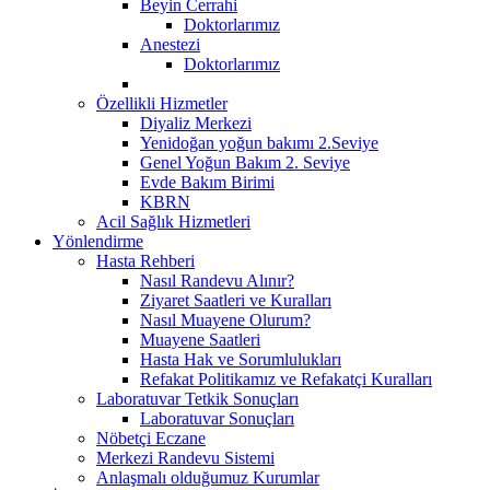
Beyin Cerrahi
Doktorlarımız
Anestezi
Doktorlarımız
Özellikli Hizmetler
Diyaliz Merkezi
Yenidoğan yoğun bakımı 2.Seviye
Genel Yoğun Bakım 2. Seviye
Evde Bakım Birimi
KBRN
Acil Sağlık Hizmetleri
Yönlendirme
Hasta Rehberi
Nasıl Randevu Alınır?
Ziyaret Saatleri ve Kuralları
Nasıl Muayene Olurum?
Muayene Saatleri
Hasta Hak ve Sorumlulukları
Refakat Politikamız ve Refakatçi Kuralları
Laboratuvar Tetkik Sonuçları
Laboratuvar Sonuçları
Nöbetçi Eczane
Merkezi Randevu Sistemi
Anlaşmalı olduğumuz Kurumlar