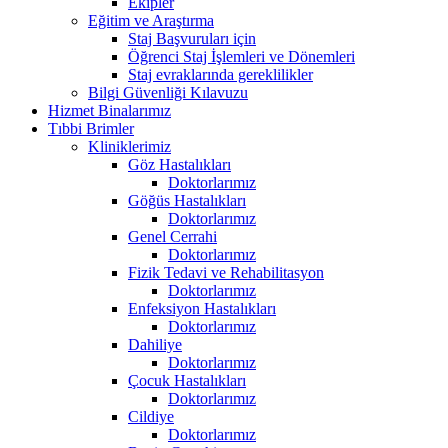
Ekipler
Eğitim ve Araştırma
Staj Başvuruları için
Öğrenci Staj İşlemleri ve Dönemleri
Staj evraklarında gereklilikler
Bilgi Güvenliği Kılavuzu
Hizmet Binalarımız
Tıbbi Brimler
Kliniklerimiz
Göz Hastalıkları
Doktorlarımız
Göğüs Hastalıkları
Doktorlarımız
Genel Cerrahi
Doktorlarımız
Fizik Tedavi ve Rehabilitasyon
Doktorlarımız
Enfeksiyon Hastalıkları
Doktorlarımız
Dahiliye
Doktorlarımız
Çocuk Hastalıkları
Doktorlarımız
Cildiye
Doktorlarımız