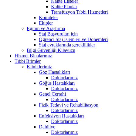
Kalite Listeler
Kalite Planlar
Transfüzyon Tıbbi Hizmetleri
Komiteler
Ekipler
Eğitim ve Araştırma
Staj Başvuruları için
Öğrenci Staj İşlemleri ve Dönemleri
Staj evraklarında gereklilikler
Bilgi Güvenliği Kılavuzu
Hizmet Binalarımız
Tıbbi Brimler
Kliniklerimiz
Göz Hastalıkları
Doktorlarımız
Göğüs Hastalıkları
Doktorlarımız
Genel Cerrahi
Doktorlarımız
Fizik Tedavi ve Rehabilitasyon
Doktorlarımız
Enfeksiyon Hastalıkları
Doktorlarımız
Dahiliye
Doktorlarımız