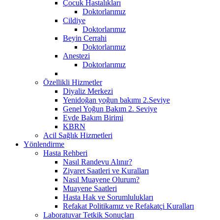
Çocuk Hastalıkları
Doktorlarımız
Cildiye
Doktorlarımız
Beyin Cerrahi
Doktorlarımız
Anestezi
Doktorlarımız
Özellikli Hizmetler
Diyaliz Merkezi
Yenidoğan yoğun bakımı 2.Seviye
Genel Yoğun Bakım 2. Seviye
Evde Bakım Birimi
KBRN
Acil Sağlık Hizmetleri
Yönlendirme
Hasta Rehberi
Nasıl Randevu Alınır?
Ziyaret Saatleri ve Kuralları
Nasıl Muayene Olurum?
Muayene Saatleri
Hasta Hak ve Sorumlulukları
Refakat Politikamız ve Refakatçi Kuralları
Laboratuvar Tetkik Sonuçları