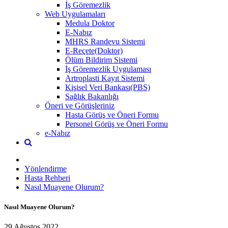
İş Göremezlik
Web Uygulamaları
Medula Doktor
E-Nabız
MHRS Randevu Sistemi
E-Reçete(Doktor)
Ölüm Bildirim Sistemi
İş Göremezlik Uygulaması
Artroplasti Kayıt Sistemi
Kişisel Veri Bankası(PBS)
Sağlık Bakanlığı
Öneri ve Görüşleriniz
Hasta Görüş ve Öneri Formu
Personel Görüş ve Öneri Formu
e-Nabız
Yönlendirme
Hasta Rehberi
Nasıl Muayene Olurum?
Nasıl Muayene Olurum?
29 Ağustos 2022