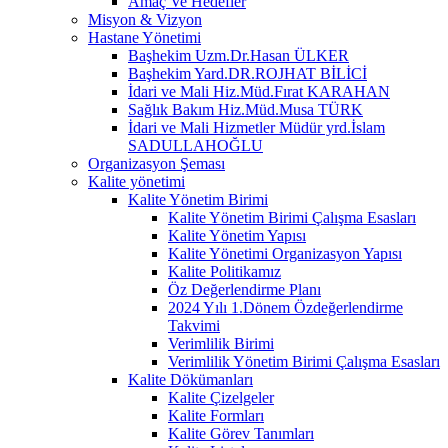
Amaç Ve Hedefler
Misyon & Vizyon
Hastane Yönetimi
Başhekim Uzm.Dr.Hasan ÜLKER
Başhekim Yard.DR.ROJHAT BİLİCİ
İdari ve Mali Hiz.Müd.Fırat KARAHAN
Sağlık Bakım Hiz.Müd.Musa TÜRK
İdari ve Mali Hizmetler Müdür yrd.İslam
SADULLAHOĞLU
Organizasyon Şeması
Kalite yönetimi
Kalite Yönetim Birimi
Kalite Yönetim Birimi Çalışma Esasları
Kalite Yönetim Yapısı
Kalite Yönetimi Organizasyon Yapısı
Kalite Politikamız
Öz Değerlendirme Planı
2024 Yılı 1.Dönem Özdeğerlendirme
Takvimi
Verimlilik Birimi
Verimlilik Yönetim Birimi Çalışma Esasları
Kalite Dökümanları
Kalite Çizelgeler
Kalite Formları
Kalite Görev Tanımları